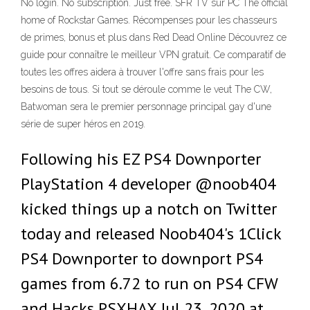
No login. No subscription. Just free. SFR TV sur PC The official
home of Rockstar Games. Récompenses pour les chasseurs
de primes, bonus et plus dans Red Dead Online Découvrez ce
guide pour connaître le meilleur VPN gratuit. Ce comparatif de
toutes les offres aidera à trouver l'offre sans frais pour les
besoins de tous. Si tout se déroule comme le veut The CW,
Batwoman sera le premier personnage principal gay d'une
série de super héros en 2019.
Following his EZ PS4 Downporter
PlayStation 4 developer @noob404
kicked things up a notch on Twitter
today and released Noob404's 1Click
PS4 Downporter to downport PS4
games from 6.72 to run on PS4 CFW
and Hacks PSXHAX Jul 23, 2020 at