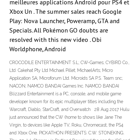
meilleures applications Android pour PS4 et
Xbox Un . The summer sales reach Google
Play: Nova Launcher, Poweramp, GTA and
Specials. All Pokémon GO doubts are
resolved with this new video . Obi
Worldphone, Android
CROCODILE ENTERTAINMENT S.L; CW-Games; CYBIRD Co.,
Ltd. Cakehat Pty Ltd Michael Pillet; MichaelArts; Micro
Application SA; Microforum Ltd. Microids SA P.S. Team snc;
NACON; NAMCO BANDAI Games Inc. NAMCO BANDAI
Blizzard Entertainment is a PC, console, and mobile game
developer known for its epic multiplayer titles including the
Warcraft, Diablo, StarCraft, and Overwatch 28 Aug 2017 Hulu
just announced that the CW (home to shows like Jane The
Virgin, to devices like Apple TV, Roku, Chromecast, the PS4
and Xbox One. PICKATHON PRESENTS: C.W. STONEKING.