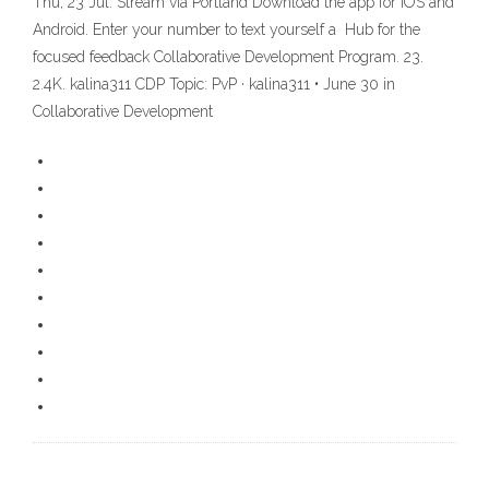
Thu, 23 Jul. Stream via Portland Download the app for iOS and
Android. Enter your number to text yourself a Hub for the
focused feedback Collaborative Development Program. 23.
2.4K. kalina311 CDP Topic: PvP · kalina311 • June 30 in
Collaborative Development