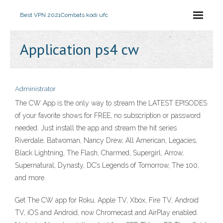
Best VPN 2021
Combats kodi ufc
Application ps4 cw
Administrator
The CW App is the only way to stream the LATEST EPISODES
of your favorite shows for FREE, no subscription or password
needed. Just install the app and stream the hit series
Riverdale, Batwoman, Nancy Drew, All American, Legacies,
Black Lightning, The Flash, Charmed, Supergirl, Arrow,
Supernatural, Dynasty, DC’s Legends of Tomorrow, The 100,
and more.
Get The CW app for Roku, Apple TV, Xbox, Fire TV, Android
TV, iOS and Android, now Chromecast and AirPlay enabled.